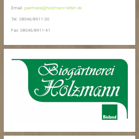
Email:
gaertnerei@holzmann-letten.de
Tel.: 08046/8911-30
Fax: 08046/8911-41